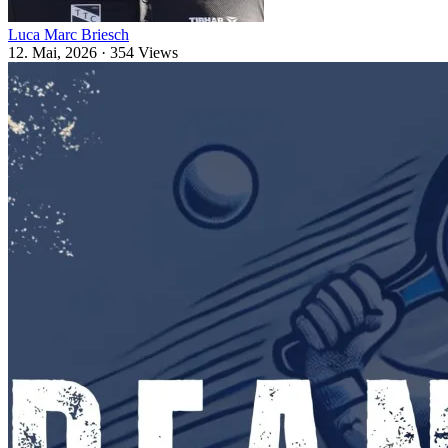
Luca Marc Briesch
12. Mai, 2026
·
354 Views