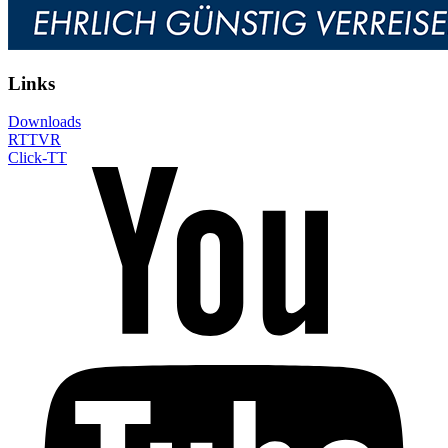
Links
Downloads
RTTVR
Click-TT