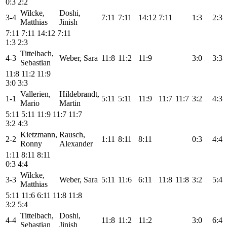
0:3
2:2
Wilcke,
Doshi,
3-4
7:11
7:11
14:12
7:11
1:3
2:3
Matthias
Jinish
7:11
7:11
14:12
7:11
1:3
2:3
Tittelbach,
4-3
Weber, Sara
11:8
11:2
11:9
3:0
3:3
Sebastian
11:8
11:2
11:9
3:0
3:3
Vallerien,
Hildebrandt,
1-1
5:11
5:11
11:9
11:7
11:7
3:2
4:3
Mario
Martin
5:11
5:11
11:9
11:7
11:7
3:2
4:3
Kietzmann,
Rausch,
2-2
1:11
8:11
8:11
0:3
4:4
Ronny
Alexander
1:11
8:11
8:11
0:3
4:4
Wilcke,
3-3
Weber, Sara
5:11
11:6
6:11
11:8
11:8
3:2
5:4
Matthias
5:11
11:6
6:11
11:8
11:8
3:2
5:4
Tittelbach,
Doshi,
4-4
11:8
11:2
11:2
3:0
6:4
Sebastian
Jinish