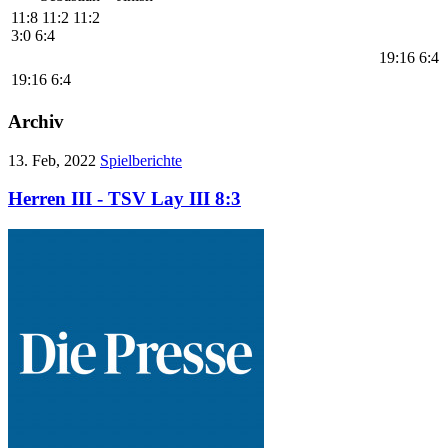
11:8
11:2
11:2
3:0
6:4
19:16
6:4
19:16
6:4
Archiv
13. Feb, 2022
Spielberichte
Herren III - TSV Lay III 8:3