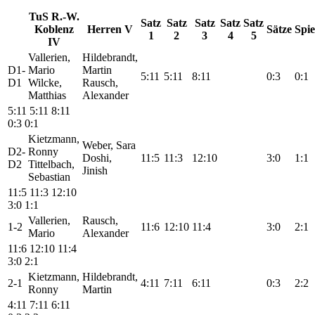
TuS R.-W.
Satz
Satz
Satz
Satz
Satz
Koblenz
Herren V
Sätze
Spie
1
2
3
4
5
IV
Vallerien,
Hildebrandt,
D1-
Mario
Martin
5:11
5:11
8:11
0:3
0:1
D1
Wilcke,
Rausch,
Matthias
Alexander
5:11
5:11
8:11
0:3
0:1
Kietzmann,
Weber, Sara
D2-
Ronny
Doshi,
11:5
11:3
12:10
3:0
1:1
D2
Tittelbach,
Jinish
Sebastian
11:5
11:3
12:10
3:0
1:1
Vallerien,
Rausch,
1-2
11:6
12:10
11:4
3:0
2:1
Mario
Alexander
11:6
12:10
11:4
3:0
2:1
Kietzmann,
Hildebrandt,
2-1
4:11
7:11
6:11
0:3
2:2
Ronny
Martin
4:11
7:11
6:11