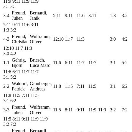
11:9
9:11
11:9
11:9
3:1
3:1
Freund,
Bernardi,
3-4
5:11
9:11
11:6
3:11
1:3
3:2
Julien
Janik
5:11
9:11
11:6
3:11
1:3
3:2
Freund,
Wulframm,
4-3
12:10
11:7
11:3
3:0
4:2
Christian
Oliver
12:10
11:7
11:3
3:0
4:2
Gehrig,
Briesch,
1-1
11:6
6:11
11:7
11:7
3:1
5:2
Björn
Luca Marc
11:6
6:11
11:7
11:7
3:1
5:2
Waldorf,
Grauberger,
2-2
11:8
11:5
7:11
11:5
3:1
6:2
Patrick
Andreas
11:8
11:5
7:11
11:5
3:1
6:2
Freund,
Wulframm,
3-3
11:5
8:11
9:11
11:9
11:9
3:2
7:2
Julien
Oliver
11:5
8:11
9:11
11:9
11:9
3:2
7:2
Freund,
Bernardi,