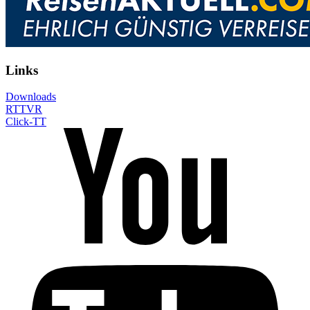
Links
Downloads
RTTVR
Click-TT