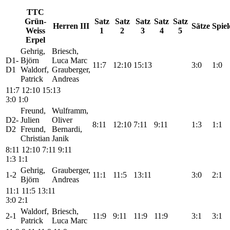
TTC
Grün-
Satz
Satz
Satz
Satz
Satz
Herren III
Sätze
Spiel
Weiss
1
2
3
4
5
Erpel
Gehrig,
Briesch,
D1-
Björn
Luca Marc
11:7
12:10
15:13
3:0
1:0
D1
Waldorf,
Grauberger,
Patrick
Andreas
11:7
12:10
15:13
3:0
1:0
Freund,
Wulframm,
D2-
Julien
Oliver
8:11
12:10
7:11
9:11
1:3
1:1
D2
Freund,
Bernardi,
Christian
Janik
8:11
12:10
7:11
9:11
1:3
1:1
Gehrig,
Grauberger,
1-2
11:1
11:5
13:11
3:0
2:1
Björn
Andreas
11:1
11:5
13:11
3:0
2:1
Waldorf,
Briesch,
2-1
11:9
9:11
11:9
11:9
3:1
3:1
Patrick
Luca Marc