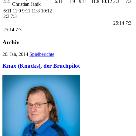
4-4
6:11
11:9
9:11
11:8
10:12
2:3
7:3
Christian
Janik
6:11
11:9
9:11
11:8
10:12
2:3
7:3
25:14
7:3
25:14
7:3
Archiv
26. Jan, 2014
Spielberichte
Knax (Knacks), der Bruchpilot