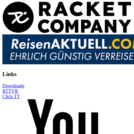
Links
Downloads
RTTVR
Click-TT