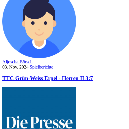
Aljoscha Börsch
03. Nov, 2024
Spielberichte
TTC Grün-Weiss Erpel - Herren II 3:7