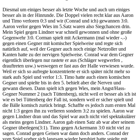
Diesmal um einiges besser als letzte Woche und auch um einiges
besser als in der Hinrunde. Die Doppel vielen recht klar aus Aaron
und Timo verloren 0:3 und wir (Conrad und ich) gewannen 3:0.
Aaron verlor gegen Wies im 5.Satz waren also Siegchancen drin.
Mein Spiel gegen Lindner war schnell gewonnen und ohne große
Gegenwehr 3:0. Corman spielt mit Ackermann (mal wieder -.-)
gegen einen Gegner mit komischer Spielweise und regte sich
natürlich auf, weil der Gegner auch noch einige Netzroller und
Kanten hatte zu der nervigen Spielweise. Conrad war dem Gegner
eigentlich überlegen nur rastete er aus (Schläger wegwerfen ,
drauftreten usw.) weswegen er fast aus der Halle verwiesen wurde.
Weil er sich so aufregte konzentrierte er sich später nicht mehr so
stark aufs Spiel und verlor 1:3. Timo hatte auch einen komischen
Gegner und spielte bis in den 5. behielt aber die Nerven und
gewann diesen. Dann spielt ich gegen Wies, mein Angst/Hass-
Gegner Nummer 2 (nach Tüttenberg), nicht weil er besser als ich ist
wie es bei Tüttenberg der Fall ist, sondern weil er sicher spielt und
die Bälle komisch zurück bringt. Schaffte es jedoch zum ersten Mal
nicht 1:3 gegen ihn zu verlieren sondern 3:2 zu spielen. Aaron war
gegen Lindner dran und das Spiel war auch nicht viel spektakulärer
als meins gegen Lindner. Aaron gab einen Satz ab war aber seinem
Gegner überlegen(3:1). Timo gegen Ackermann 3:0 nicht viel zu
sagen. Conrad gegen Geisen war dann doch anders. Conrad der
vom Spiel vorher sich langsam wieder beruhigt hatte spielte mit