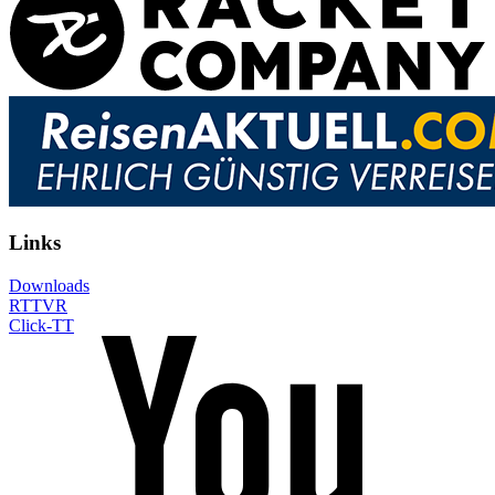
Links
Downloads
RTTVR
Click-TT