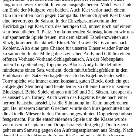
lang nur schwer zurecht. In einem ausgeglichenem Match war Link
am Ende der Mutigere von beiden. Auch Kiet verlor nach einem
10:6 im Fünften noch gegen Campailla. Dennoch spielt Kiet bisher
eine hervorragende Saison. In der Einzelgesamtwertung der
Bezirksliga liegt Kiet, trotz des heutigen 0:2, immer noch auf einem
sehr beachtlichen 9. Platz. Am kommenden Samstag können wir uns
auf spannende Spiele freuen, mit dem aktuell Tabellenzweiten aus
Sinzig kommen die aktuelle Einzel-Nr. 3 sowie Nr. 6 zu uns nach
Koblenz. Also eine gute Chance für unseren Einser wieder Punkte
zu sammeln. In der Mitte gab es zwischen Andy und Güllüm einen
offenen Vorhand-Vorhand-Schlagabtausch. An der Nebenplatte
boten Torry-Steinberg Topspin vs. Block. Andy hätte definitiv
mindestens einen Satz verdient, doch mit Aufschlagfehlern in den
Endphasen der Sätze verhagelte er sich das Ergebnis leider selbst.
Torry spielte wie immer einen konstant, guten Block, doch ein gut
aufgelegter Steinberg fand heute leider zu oft eine Lücke in seinem
Blockspiel. Beide Spiele gingen mit 3:0 und 3:1 Sätzen, knapper als
es aussieht, an Torney. Auch wenn das Ergebnis heute nach einer
herben Klatsche aussieht, ist die Stimmung im Team ungebrochen
gut. Bei unserem Stamm-Griechen wurde sich kurz geschüttelt und
die aktuelle Miesere in den für uns ungewohnten Doppelergebnissen
festgemacht. Für die entscheidenden Spiele um die Klasse wurde
von unserem Captain eine Doppelstrategie festgelegt. Doch zuerst
geht es am Samstag gegen den Aufstiegsaspiranten aus Sinzig. Nach
dem 3:9 aus der Hinrunde (ohne Kiet) sind wir natürlich krasser