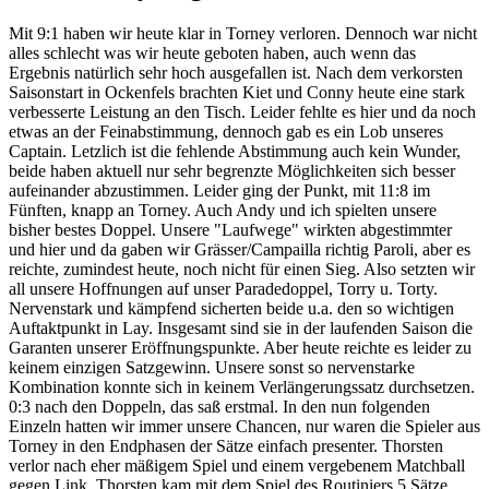
Mit 9:1 haben wir heute klar in Torney verloren. Dennoch war nicht
alles schlecht was wir heute geboten haben, auch wenn das
Ergebnis natürlich sehr hoch ausgefallen ist. Nach dem verkorsten
Saisonstart in Ockenfels brachten Kiet und Conny heute eine stark
verbesserte Leistung an den Tisch. Leider fehlte es hier und da noch
etwas an der Feinabstimmung, dennoch gab es ein Lob unseres
Captain. Letzlich ist die fehlende Abstimmung auch kein Wunder,
beide haben aktuell nur sehr begrenzte Möglichkeiten sich besser
aufeinander abzustimmen. Leider ging der Punkt, mit 11:8 im
Fünften, knapp an Torney. Auch Andy und ich spielten unsere
bisher bestes Doppel. Unsere "Laufwege" wirkten abgestimmter
und hier und da gaben wir Grässer/Campailla richtig Paroli, aber es
reichte, zumindest heute, noch nicht für einen Sieg. Also setzten wir
all unsere Hoffnungen auf unser Paradedoppel, Torry u. Torty.
Nervenstark und kämpfend sicherten beide u.a. den so wichtigen
Auftaktpunkt in Lay. Insgesamt sind sie in der laufenden Saison die
Garanten unserer Eröffnungspunkte. Aber heute reichte es leider zu
keinem einzigen Satzgewinn. Unsere sonst so nervenstarke
Kombination konnte sich in keinem Verlängerungssatz durchsetzen.
0:3 nach den Doppeln, das saß erstmal. In den nun folgenden
Einzeln hatten wir immer unsere Chancen, nur waren die Spieler aus
Torney in den Endphasen der Sätze einfach presenter. Thorsten
verlor nach eher mäßigem Spiel und einem vergebenem Matchball
gegen Link. Thorsten kam mit dem Spiel des Routiniers 5 Sätze