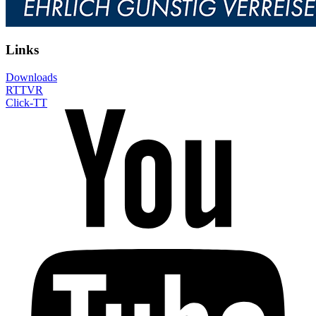
Links
Downloads
RTTVR
Click-TT