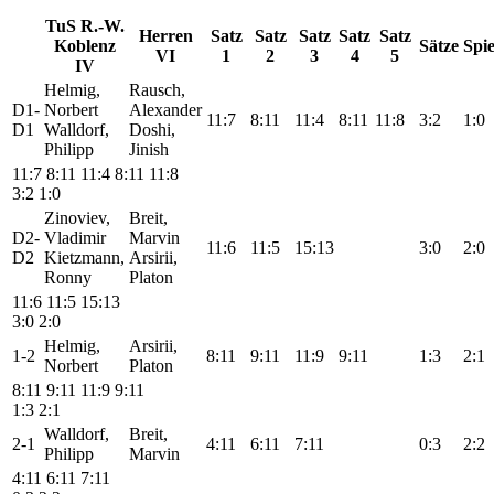
TuS R.-W.
Herren
Satz
Satz
Satz
Satz
Satz
Koblenz
Sätze
Spie
VI
1
2
3
4
5
IV
Helmig,
Rausch,
D1-
Norbert
Alexander
11:7
8:11
11:4
8:11
11:8
3:2
1:0
D1
Walldorf,
Doshi,
Philipp
Jinish
11:7
8:11
11:4
8:11
11:8
3:2
1:0
Zinoviev,
Breit,
D2-
Vladimir
Marvin
11:6
11:5
15:13
3:0
2:0
D2
Kietzmann,
Arsirii,
Ronny
Platon
11:6
11:5
15:13
3:0
2:0
Helmig,
Arsirii,
1-2
8:11
9:11
11:9
9:11
1:3
2:1
Norbert
Platon
8:11
9:11
11:9
9:11
1:3
2:1
Walldorf,
Breit,
2-1
4:11
6:11
7:11
0:3
2:2
Philipp
Marvin
4:11
6:11
7:11