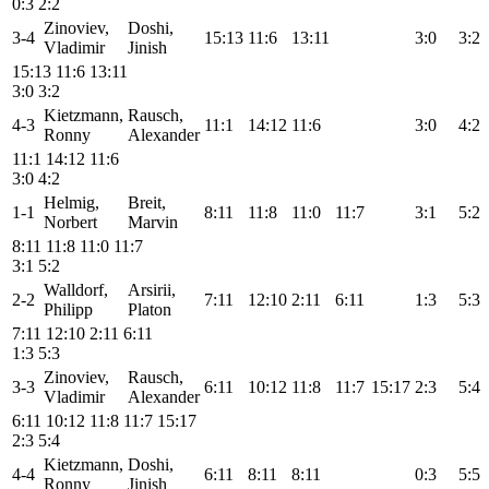
0:3
2:2
Zinoviev,
Doshi,
3-4
15:13
11:6
13:11
3:0
3:2
Vladimir
Jinish
15:13
11:6
13:11
3:0
3:2
Kietzmann,
Rausch,
4-3
11:1
14:12
11:6
3:0
4:2
Ronny
Alexander
11:1
14:12
11:6
3:0
4:2
Helmig,
Breit,
1-1
8:11
11:8
11:0
11:7
3:1
5:2
Norbert
Marvin
8:11
11:8
11:0
11:7
3:1
5:2
Walldorf,
Arsirii,
2-2
7:11
12:10
2:11
6:11
1:3
5:3
Philipp
Platon
7:11
12:10
2:11
6:11
1:3
5:3
Zinoviev,
Rausch,
3-3
6:11
10:12
11:8
11:7
15:17
2:3
5:4
Vladimir
Alexander
6:11
10:12
11:8
11:7
15:17
2:3
5:4
Kietzmann,
Doshi,
4-4
6:11
8:11
8:11
0:3
5:5
Ronny
Jinish