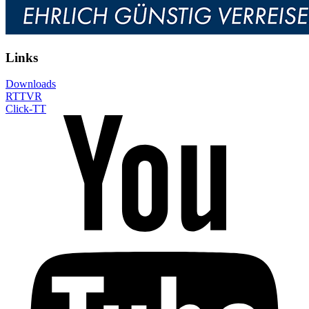
Links
Downloads
RTTVR
Click-TT