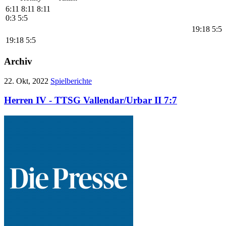
6:11
8:11
8:11
0:3
5:5
19:18
5:5
19:18
5:5
Archiv
22. Okt, 2022
Spielberichte
Herren IV - TTSG Vallendar/Urbar II 7:7