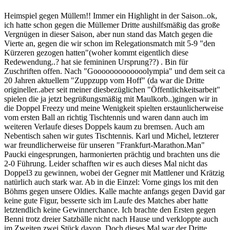
Heimspiel gegen Müllem!! Immer ein Highlight in der Saison..ok,
ich hatte schon gegen die Müllemer Dritte aushilfsmäßig das große
Vergnügen in dieser Saison, aber nun stand das Match gegen die
Vierte an, gegen die wir schon im Relegationsmatch mit 5-9 "den
Kürzeren gezogen hatten"(woher kommt eigentlich diese
Redewendung..? hat sie femininen Ursprung??) . Bin für
Zuschriften offen. Nach "Gooooooooooooolympia" und dem seit ca
20 Jahren aktuellem "Zuppzupp vom Hoff" (da war die Dritte
origineller..aber seit meiner diesbezüglichen "Öffentlichkeitsarbeit"
spielen die ja jetzt begrüßungsmäßig mit Maulkorb..)gingen wir in
die Doppel Freezy und meine Wenigkeit spielten erstaunlicherweise
vom ersten Ball an richtig Tischtennis und waren dann auch im
weiteren Verlaufe dieses Doppels kaum zu bremsen. Auch am
Nebentisch sahen wir gutes Tischtennis. Karl und Michel, letzterer
war freundlicherweise für unseren "Frankfurt-Marathon.Man"
Paucki eingesprungen, harmonierten prächtig und brachten uns die
2-0 Führung. Leider schafften wir es auch dieses Mal nicht das
Doppel3 zu gewinnen, wobei der Gegner mit Mattlener und Krätzig
natürlich auch stark war. Ab in die Einzel: Vorne gings los mit den
Böhms gegen unsere Oldies. Kalle machte anfangs gegen David gar
keine gute Figur, besserte sich im Laufe des Matches aber hatte
letztendlich keine Gewinnerchance. Ich brachte den Ersten gegen
Benni trotz dreier Satzbälle nicht nach Hause und verkloppte auch
im Zweiten zwei Stück davon. Doch dieses Mal war der Dritte