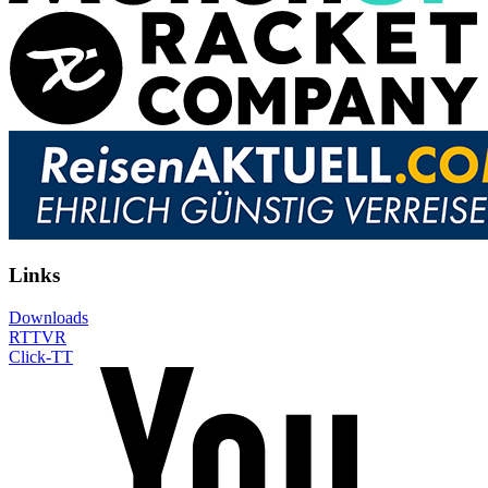
Links
Downloads
RTTVR
Click-TT