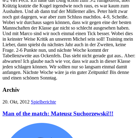
4-2 viel Pech. Ich hatte das Ding schon zum 5-2 rumgedreht, aber
Krätzig kratzte die Kugel irgendwie noch raus, es war kaum zum
Aushalten. Und ab dann traf der Müllemer alles. Peter hielt zwar
noch gut dagegen, war aber zum Schluss machtlos. 4-9, Scheiße.
Wobei wir durchaus sagen können, dass wir gegen eine der besten
Mannschaften der Klasse gar nicht so schlecht ausgesehen haben.
Und mit Marco sind wir noch einmal einen Tick besser. Wobei dies
in keinster Weise Kritik an unserem Michel sein soll! Training mein
Lieber, dann spielst du nächstes Jahr auch in der Zweiten, keine
Frage. 2-6 Punkte nun, und nächste Woche kommt der
Tabellenzweite aus Ockenfels. Das sieht nicht gerade gut aus.. Aber:
abwarten! Ich glaube nach wie vor, dass wir auch in dieser Klasse
jeden schlagen können. Wir sollten nur so langsam einmal damit
anfangen. Nächste Woche wäre ja ein guter Zeitpunkt! Bis denne
und einen schönen Sonntag.
Archiv
20. Okt, 2012
Spielberichte
Man of the match: Mateusz Suchorzewski!!!