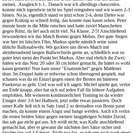
meiner, .Ausgleich 1-1.. Danach war ich allerdings chancenlos.
konnte mich irgendwie nicht ins Spiel reingraben und wir waren 2-3
hinten. Na ja, eigentlich stand es jetzt schon 2-4, denn Dieter war
gegen Krätzig so schnell fertig, das konnte man kaum sehen. Peter
musste heute in die Mitte rutschen und hatte zuviel Manschetten
gegen Rünz, da lief auch nicht viel. Na Klasse, 2-5! Anschließend
bewunderten wir das Match Bomm gegen Mebus. Der gute Jürgen
war hier im falschen Film, Markus spielte nämlich seine sonst
übliche Ballonabwehr. Wir guckten uns dieses Match mit
atemberaubend langen Ballwechseln gerne an, schließlich war zu
guter letzt meist der Punkt bei Markus. Aber mal ehrlich ihr Zwei:
hätten wir das Netz 20 oder 30 cm höher gemacht, ihr hättet es wohl
kaum gemerkt! Nun kam unser "Ersatzmichel" gegen Mattlener
dran. Im Doppel hatte er teilweise schon überragend gespielt, mal
schauen was da im Einzel gegen einen der Besten im hinteren
Paarkreuz so geht. Und was soll ich sagen: Michel spielte gut, verlor
am Ende knapp, aber hat sich auf jeden Fall für höhere Aufgaben
empfohlen. Mit weiterem kontinuierlichen Training ist da wieder
Einiges drin! 3-6 bei Halbzeit, jetzt sollte etwas passieren. Doch
unser Kalle ließ sich in Satz 1und 2 so dermaßen von Benni parat
machen, da konnte einem Angst und bange werden. Auch ich verlor
die ersten beiden Sätze gegen meinen langjährigen Schüler David,
das sah gar nicht gut aus. Ich weiß nicht, was Kalle anschließend
gemacht hat, aber er gewann die nächsten drei Sätze sicher und
brachte uns auf 4-6 heran. Nicht nur das, er gab mir auch noch einen