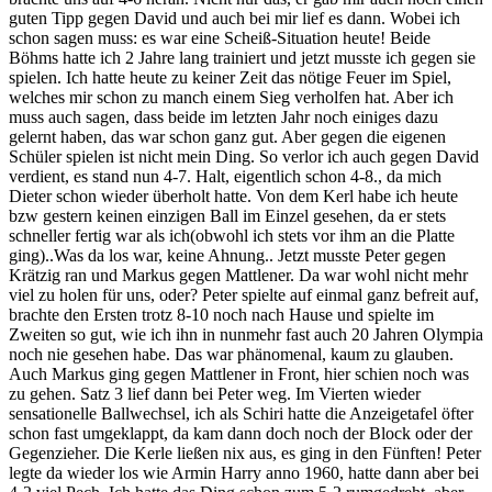
guten Tipp gegen David und auch bei mir lief es dann. Wobei ich
schon sagen muss: es war eine Scheiß-Situation heute! Beide
Böhms hatte ich 2 Jahre lang trainiert und jetzt musste ich gegen sie
spielen. Ich hatte heute zu keiner Zeit das nötige Feuer im Spiel,
welches mir schon zu manch einem Sieg verholfen hat. Aber ich
muss auch sagen, dass beide im letzten Jahr noch einiges dazu
gelernt haben, das war schon ganz gut. Aber gegen die eigenen
Schüler spielen ist nicht mein Ding. So verlor ich auch gegen David
verdient, es stand nun 4-7. Halt, eigentlich schon 4-8., da mich
Dieter schon wieder überholt hatte. Von dem Kerl habe ich heute
bzw gestern keinen einzigen Ball im Einzel gesehen, da er stets
schneller fertig war als ich(obwohl ich stets vor ihm an die Platte
ging)..Was da los war, keine Ahnung.. Jetzt musste Peter gegen
Krätzig ran und Markus gegen Mattlener. Da war wohl nicht mehr
viel zu holen für uns, oder? Peter spielte auf einmal ganz befreit auf,
brachte den Ersten trotz 8-10 noch nach Hause und spielte im
Zweiten so gut, wie ich ihn in nunmehr fast auch 20 Jahren Olympia
noch nie gesehen habe. Das war phänomenal, kaum zu glauben.
Auch Markus ging gegen Mattlener in Front, hier schien noch was
zu gehen. Satz 3 lief dann bei Peter weg. Im Vierten wieder
sensationelle Ballwechsel, ich als Schiri hatte die Anzeigetafel öfter
schon fast umgeklappt, da kam dann doch noch der Block oder der
Gegenzieher. Die Kerle ließen nix aus, es ging in den Fünften! Peter
legte da wieder los wie Armin Harry anno 1960, hatte dann aber bei