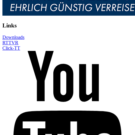
Links
Downloads
RTTVR
Click-TT