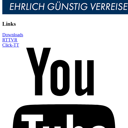
Links
Downloads
RTTVR
Click-TT