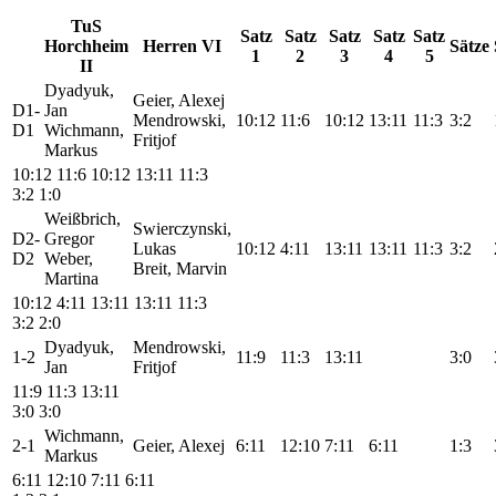
TuS
Satz
Satz
Satz
Satz
Satz
Horchheim
Herren VI
Sätze
1
2
3
4
5
II
Dyadyuk,
Geier, Alexej
D1-
Jan
Mendrowski,
10:12
11:6
10:12
13:11
11:3
3:2
D1
Wichmann,
Fritjof
Markus
10:12
11:6
10:12
13:11
11:3
3:2
1:0
Weißbrich,
Swierczynski,
D2-
Gregor
Lukas
10:12
4:11
13:11
13:11
11:3
3:2
D2
Weber,
Breit, Marvin
Martina
10:12
4:11
13:11
13:11
11:3
3:2
2:0
Dyadyuk,
Mendrowski,
1-2
11:9
11:3
13:11
3:0
Jan
Fritjof
11:9
11:3
13:11
3:0
3:0
Wichmann,
2-1
Geier, Alexej
6:11
12:10
7:11
6:11
1:3
Markus
6:11
12:10
7:11
6:11