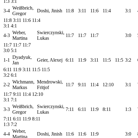
1:3
3:1
Weißbrich,
3-4
Doshi, Jinish
11:8
3:11
11:6
11:4
3:1
Gregor
11:8
3:11
11:6
11:4
3:1
4:1
Weber,
Swierczynski,
4-3
11:7
11:7
11:7
3:0
Martina
Lukas
11:7
11:7
11:7
3:0
5:1
Dyadyuk,
1-1
Geier, Alexej
6:11
11:9
3:11
11:5
11:5
3:2
Jan
6:11
11:9
3:11
11:5
11:5
3:2
6:1
Wichmann,
Mendrowski,
2-2
11:7
9:11
11:4
12:10
3:1
Markus
Fritjof
11:7
9:11
11:4
12:10
3:1
7:1
Weißbrich,
Swierczynski,
3-3
7:11
6:11
11:9
8:11
1:3
Gregor
Lukas
7:11
6:11
11:9
8:11
1:3
7:2
Weber,
4-4
Doshi, Jinish
11:6
11:6
11:9
3:0
Martina