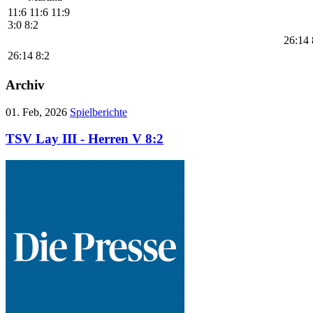
11:6
11:6
11:9
3:0
8:2
26:14
26:14
8:2
Archiv
01. Feb, 2026
Spielberichte
TSV Lay III - Herren V 8:2